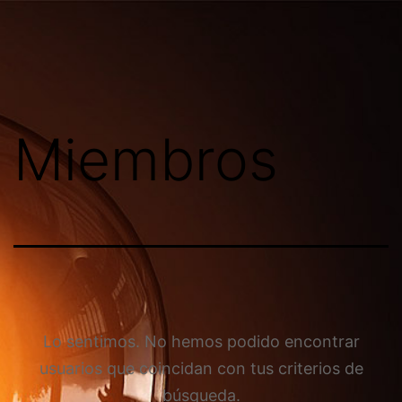
Skip
Franco
to
D'Atri
content
Miembros
Lo sentimos. No hemos podido encontrar
usuarios que coincidan con tus criterios de
búsqueda.