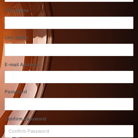
First Name
Last Name
E-mail Address
Password
Confirm Password